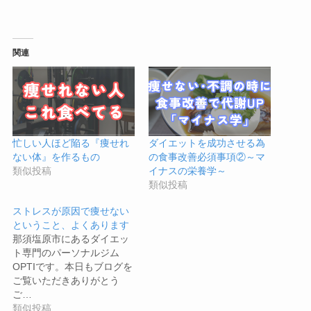
関連
忙しい人ほど陥る『痩せれ
ダイエットを成功させる為
ない体』を作るもの
の食事改善必須事項②～マ
類似投稿
イナスの栄養学～
類似投稿
ストレスが原因で痩せない
ということ、よくあります
那須塩原市にあるダイエッ
ト専門のパーソナルジム
OPTIです。本日もブログを
ご覧いただきありがとう
ご…
類似投稿