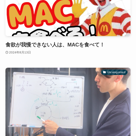
食欲が我慢できない人は、MACを食べて！
2024年8月13日
Uncategorized