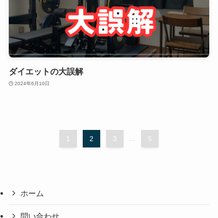
ダイエットの大誤解
2024年6月10日
1
2
3
...
5
ホーム
問い合わせ